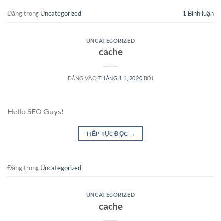
Đăng trong
Uncategorized
1
Bình luận
UNCATEGORIZED
cache
ĐĂNG VÀO
THÁNG 1 1, 2020
BỞI
Hello SEO Guys!
TIẾP TỤC ĐỌC
→
Đăng trong
Uncategorized
UNCATEGORIZED
cache