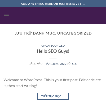
Bỏ
ADD ANYTHING HERE OR JUST REMOVE IT...
qua
nội
dung
LƯU TRỮ DANH MỤC:
UNCATEGORIZED
UNCATEGORIZED
Hello SEO Guys!
ĐĂNG VÀO
THÁNG 8 25, 2025
BỞI
SEO
Welcome to WordPress. This is your first post. Edit or delete
it, then start writing!
TIẾP TỤC ĐỌC
→